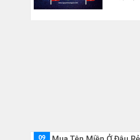
09
Mua Tên Miền Ở Đâu Rẻ 