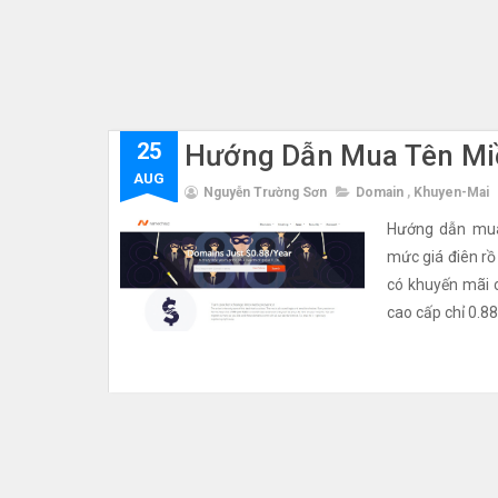
25
Hướng Dẫn Mua Tên Miề
AUG
Nguyễn Trường Sơn
Domain
,
Khuyen-Mai
Hướng dẫn mua
mức giá điên r
có khuyến mãi c
cao cấp chỉ 0.8