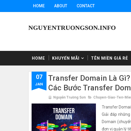
HOME
ABOUT
CONTACT
NGUYENTRUONGSON.INFO
HOME
KHUYẾN MÃI
TÊN MIỀN GIÁ RẺ
07
Transfer Domain Là Gì?
JAN
Các Bước Transfer Dom
Nguyễn Trường Sơn
Chuyen-Giao-Ten-Mi
Transfer Domain
Giải đáp những
Domain (chuyển
đơn vị quản lý 