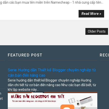
 dẫn các bạn mua tên miền trên Namecheap - 1 nhà cung cấp tên...
Read More »
Older Posts
FEATURED POST
REC
Serie Hướng dẫn Thiết kế Blogger chuyên nghiệp từ
căn bản đến nâng cao
Serie hướng dẫn thiết kế Blogger chuyên nghiệp Hướng
dẫn chi tiết từ cơ bản đến nâng cao Như các bạn đã biết, từ
khi lập website này...
h
et