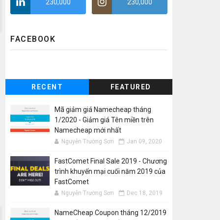
230,000
230,000
FACEBOOK
RECENT
FEATURED
Mã giảm giá Namecheap tháng
1/2020 - Giảm giá Tên miền trên
Namecheap mới nhất
Nguyễn Trường Sơn
Jan 09, 2020
FastComet Final Sale 2019 - Chương
trình khuyến mại cuối năm 2019 của
FastComet
Nguyễn Trường Sơn
Dec 18, 2019
NameCheap Coupon tháng 12/2019