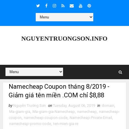
NGUYENTRUONGSON.INFO
Namecheap Coupon tháng 8/2019 -
Giảm giá tên miền .COM chỉ $8,88
by
Nguyễn Trường Sơn
on
Tuesday, August 06, 2019
in
domain
,
Ma-giam-gia
,
Ma-giam-gia-Namecheap
,
namecheap
,
namecheap-
coupon
,
namecheap-coupon-code
,
Namecheap-Private-Email
,
namecheap-promo-code
,
ten-mien-gia-re