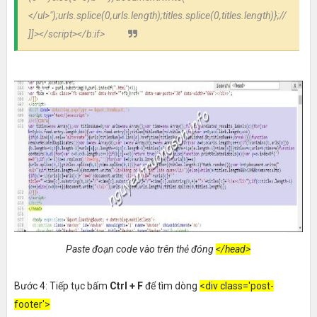
</ul>");urls.splice(0,urls.length);titles.splice(0,titles.length)};
//
]]>
</script>
</b:if>
Paste đoạn code vào trên thẻ đóng
</head>
Bước 4: Tiếp tục bấm
Ctrl + F
để tìm dòng
<div class='post-
footer'>