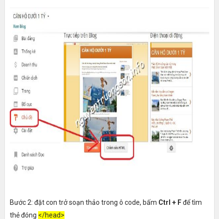
Bước 2: đặt con trở soạn thảo trong ô code, bấm
Ctrl + F
để tìm
thẻ đóng
</head>