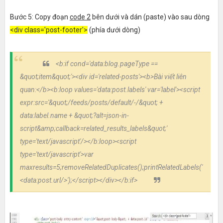
Bước 5: Copy đoạn
code 2
bên dưới và dán (paste) vào sau dòng
<div class='post-footer'>
(phía dưới dòng)
<b:if cond='data:blog.pageType ==
&quot;item&quot;'>
<div id='related-posts'>
<b>Bài viết liên
quan:</b>
<b:loop values='data:post.labels' var='label'>
<script
expr:src='&quot;/feeds/posts/default/-/&quot; +
data:label.name + &quot;?alt=json-in-
script&amp;callback=related_results_labels&quot;'
type='text/javascript'/>
</b:loop>
<script
type='text/javascript'>var
maxresults=5;removeRelatedDuplicates();printRelatedLabels('
<data:post.url/>');</script>
</div>
</b:if>