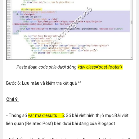
Paste đoạn code phía dưới dòng
<div class='post-footer'>
Bước 6:
Lưu mẫu
và kiểm tra kết quả ^^
Chú ý:
- Thông số
var maxresults = 5
; Số bài viết hiển thị ở mục Bài viết
liên quan (Related Post) bên dưới bài đăng của Blogspot