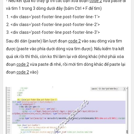
- Nếu kết quả ko thấy gì thì các bạn xóa đoạn
code 2
vừa paste đi
và tìm 1 trong 3 dòng dưới đây (bấm Ctrl + F để tìm)
<div class='post-footer-line post-footer-line-1'>
<div class='post-footer-line post-footer-line-2'>
<div class='post-footer-line post-footer-line-3'>
Sau đó dán (paste) lần lượt đoạn
code 2
vào sau dòng vừa tìm
được (paste vào phía dưới dòng vừa tìm được). Nếu kiểm tra kết
quả ok rồi thì thôi, còn ko thì làm lại với dòng khác (nhớ phải xóa
đoạn
code 2
vừa paste đi nhé, rồi mới tìm dòng khác để paste lại
đoạn
code 2
vào)