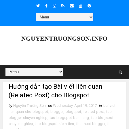
NGUYENTRUONGSON.INFO
Hướng dẫn tạo Bài viết liên quan
(Related Post) cho Blogspot
by
Nguyễn Trường Sơn
on
Wednesday, April 19, 2017
in
bai-viet-
lien-quan-cho-blogspot
,
blogger
,
blogspot
,
related-post
,
tao-
blogger-chuyen-nghiep
,
tao-blogspot-ban-hang
,
tao-blogspot-
chuyen-nghiep
,
tao-blogspot-kiem-tien
,
thu-thuat-blogger
,
thu-