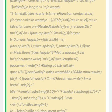
{b.length+=1;b[b.length-1]=urls[a];c.length+=1;c[c.length-
1]=titles[a];e.length+=1;e[e.length-
1]=time[a]}}titles=c;urls=b;time=e}function contains(b,d)
{for(var c=0;c<b.length;c++){if(b[c]==d){return true}}return
false}function printRelatedLabels(a){var y=a.indexOf('?
m=0');if(y!=-1){a=a.replace(/\?m=0/g,'')}for(var
b=0;b<urls.length;b++){if(urls[b]==a)
{urls.splice(b,1);titles.splice(b,1);time.splice(b,1)}}var
c=Math.floor((titles.length-1)*Math.random());var
b=0;document.write("<ul>");if(titles.length==0)
{document.write("<li>Không có bài viết liên
quan</li>")}else{while(b<titles.length&&b<20&&b<maxresults)
{if(y!=-1){urls[c]=urls[c]+'?m=0'}document.write('<li><a
href="'+urls[c]+'"
title="'+time[c].substring(8,10)+"/"+time[c].substring(5,7)+"/"
+time[c].substring(0,4)+'">'+titles[c]+"</a>
</li>");if(c<titles.length-1)
{c++}else{c=0}b++}}document.write("