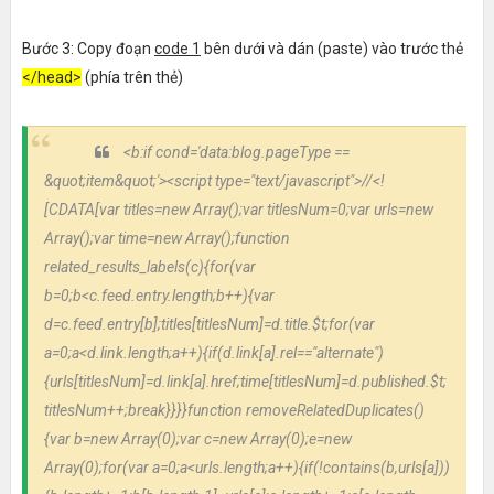
Bước 3: Copy đoạn
code 1
bên dưới và dán (paste) vào trước thẻ
</head>
(phía trên thẻ)
<b:if cond='data:blog.pageType ==
&quot;item&quot;'>
<script type="text/javascript">
//<!
[CDATA[
var titles=new Array();var titlesNum=0;var urls=new
Array();var time=new Array();function
related_results_labels(c){for(var
b=0;b<c.feed.entry.length;b++){var
d=c.feed.entry[b];titles[titlesNum]=d.title.$t;for(var
a=0;a<d.link.length;a++){if(d.link[a].rel=="alternate")
{urls[titlesNum]=d.link[a].href;time[titlesNum]=d.published.$t;
titlesNum++;break}}}}function removeRelatedDuplicates()
{var b=new Array(0);var c=new Array(0);e=new
Array(0);for(var a=0;a<urls.length;a++){if(!contains(b,urls[a]))