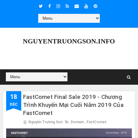
NGUYENTRUONGSON.INFO
18
FastComet Final Sale 2019 - Chương
Trình Khuyến Mại Cuối Năm 2019 Của
DEC
FastComet
Nguyễn Trường Sơn
Domain
,
FastComet