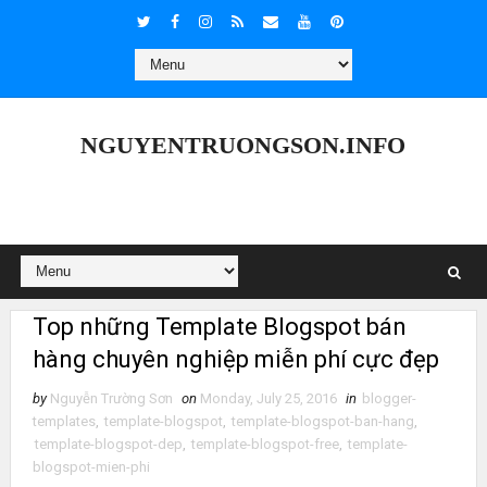
NGUYENTRUONGSON.INFO
Top những Template Blogspot bán
hàng chuyên nghiệp miễn phí cực đẹp
by
Nguyễn Trường Sơn
on
Monday, July 25, 2016
in
blogger-
templates
,
template-blogspot
,
template-blogspot-ban-hang
,
template-blogspot-dep
,
template-blogspot-free
,
template-
blogspot-mien-phi